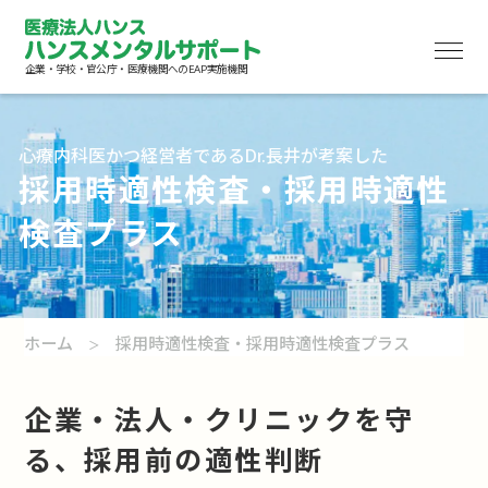
企業・学校・官公庁・医療機関へのEAP実施機関
心療内科医かつ経営者であるDr.長井が考案した
採用時適性検査・採用時適性
検査プラス
採用時適性検査・採用時適性検査プラス
ホーム
採用時適性検査・採用時適性検査プラス
＞
MS（Makes Sense）検査・MS（Makes Sebse）検査プ
ラス
企業・法人・クリニックを守
各種研修動画配信サービス
る、採用前の適性判断